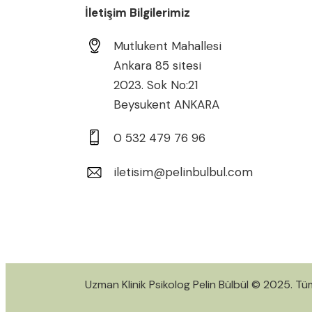
İletişim Bilgilerimiz
Mutlukent Mahallesi
Ankara 85 sitesi
2023. Sok No:21
Beysukent ANKARA
0 532 479 76 96
iletisim@pelinbulbul.com
Uzman Klinik Psikolog Pelin Bülbül © 2025. Tüm 