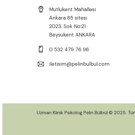
Mutlukent Mahallesi
Ankara 85 sitesi
2023. Sok No:21
Beysukent ANKARA
0 532 479 76 96
iletisim@pelinbulbul.com
Uzman Klinik Psikolog Pelin Bülbül © 2025. Tüm 